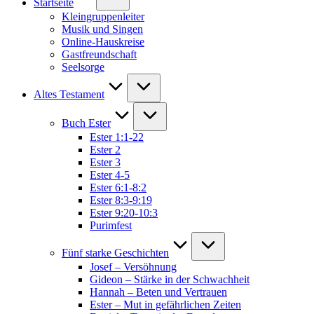
Startseite
Kleingruppenleiter
Musik und Singen
Online-Hauskreise
Gastfreundschaft
Seelsorge
Altes Testament
Buch Ester
Ester 1:1-22
Ester 2
Ester 3
Ester 4-5
Ester 6:1-8:2
Ester 8:3-9:19
Ester 9:20-10:3
Purimfest
Fünf starke Geschichten
Josef – Versöhnung
Gideon – Stärke in der Schwachheit
Hannah – Beten und Vertrauen
Ester – Mut in gefährlichen Zeiten