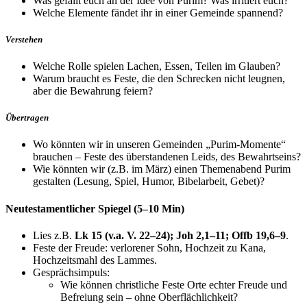
Was gefällt euch an der Idee von Purim? Was irritiert euch?
Welche Elemente fändet ihr in einer Gemeinde spannend?
Verstehen
Welche Rolle spielen Lachen, Essen, Teilen im Glauben?
Warum braucht es Feste, die den Schrecken nicht leugnen,
aber die Bewahrung feiern?
Übertragen
Wo könnten wir in unseren Gemeinden „Purim-Momente“
brauchen – Feste des überstandenen Leids, des Bewahrtseins?
Wie könnten wir (z.B. im März) einen Themenabend Purim
gestalten (Lesung, Spiel, Humor, Bibelarbeit, Gebet)?
Neutestamentlicher Spiegel (5–10 Min)
Lies z.B.
Lk 15 (v.a. V. 22–24); Joh 2,1–11; Offb 19,6–9
.
Feste der Freude: verlorener Sohn, Hochzeit zu Kana,
Hochzeitsmahl des Lammes.
Gesprächsimpuls:
Wie können christliche Feste Orte echter Freude und
Befreiung sein – ohne Oberflächlichkeit?