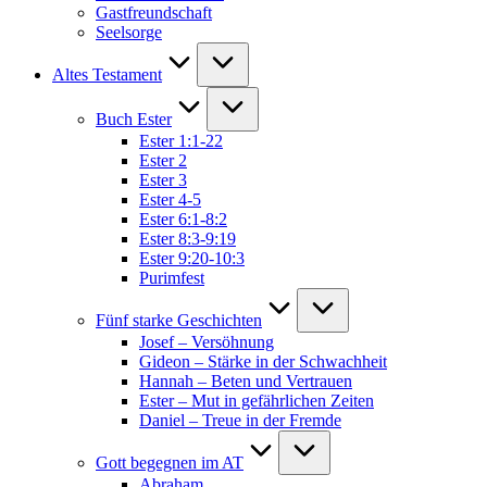
Gastfreundschaft
Seelsorge
Altes Testament
Buch Ester
Ester 1:1-22
Ester 2
Ester 3
Ester 4-5
Ester 6:1-8:2
Ester 8:3-9:19
Ester 9:20-10:3
Purimfest
Fünf starke Geschichten
Josef – Versöhnung
Gideon – Stärke in der Schwachheit
Hannah – Beten und Vertrauen
Ester – Mut in gefährlichen Zeiten
Daniel – Treue in der Fremde
Gott begegnen im AT
Abraham