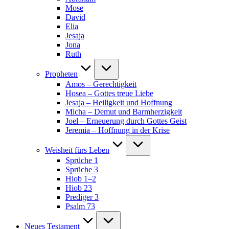
Mose
David
Elia
Jesaja
Jona
Ruth
Propheten
Amos – Gerechtigkeit
Hosea – Gottes treue Liebe
Jesaja – Heiligkeit und Hoffnung
Micha – Demut und Barmherzigkeit
Joel – Erneuerung durch Gottes Geist
Jeremia – Hoffnung in der Krise
Weisheit fürs Leben
Sprüche 1
Sprüche 3
Hiob 1–2
Hiob 23
Prediger 3
Psalm 73
Neues Testament