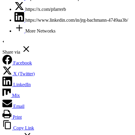
https://x.com/pfarrerb
https://www.linkedin.com/in/jrg-bachmann-4749aa3b/
More Networks
Share via
Facebook
X (Twitter)
LinkedIn
Mix
Email
Print
Copy Link