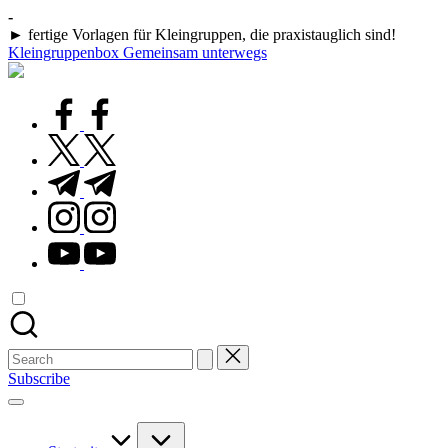
Skip
-
to
► fertige Vorlagen für Kleingruppen, die praxistauglich sind!
content
Kleingruppenbox Gemeinsam unterwegs
Gemeinsam
glauben,
wachsen,
facebook.com
leben
twitter.com
t.me
instagram.com
youtube.com
Search
for:
Subscribe