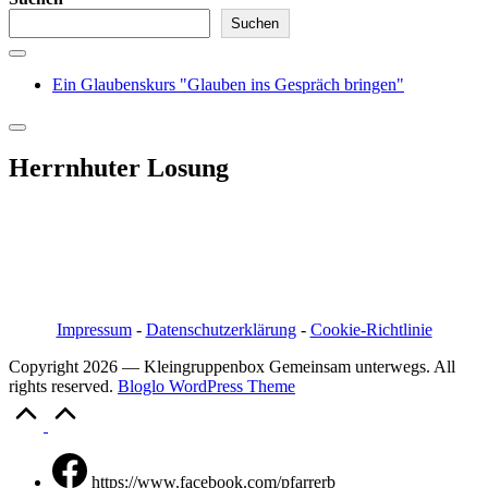
Suchen
Ein Glaubenskurs "Glauben ins Gespräch bringen"
Herrnhuter Losung
Pfarrer i.R. Jörg Bachmann
Mittelstraße 20a
04617 Kriebitzsch
Mobil 03448/3890595
Email: pfarrerb@pfarrerb.de
Impressum
-
Datenschutzerklärung
-
Cookie-Richtlinie
Copyright 2026 — Kleingruppenbox Gemeinsam unterwegs. All
rights reserved.
Bloglo WordPress Theme
Scroll
to
Top
https://www.facebook.com/pfarrerb