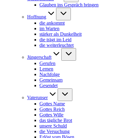
Glauben ins Gespräch bringen
Hoffnung
die ankommt
im Warten
stärker als Dunkelheit
die trägt im Leid
die weiterleuchtet
Jüngerschaft
Gerufen
Lernen
Nachfolge
Gemeinsam
Gesendet
Vaterunser
Gottes Name
Gottes Reich
Gottes Wille
das tägliche Brot
unsere Schuld
die Versuchung
Erlöst vom Bösen