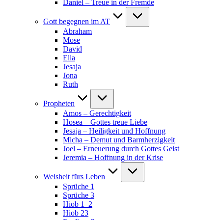
Daniel – Treue in der Fremde
Gott begegnen im AT
Abraham
Mose
David
Elia
Jesaja
Jona
Ruth
Propheten
Amos – Gerechtigkeit
Hosea – Gottes treue Liebe
Jesaja – Heiligkeit und Hoffnung
Micha – Demut und Barmherzigkeit
Joel – Erneuerung durch Gottes Geist
Jeremia – Hoffnung in der Krise
Weisheit fürs Leben
Sprüche 1
Sprüche 3
Hiob 1–2
Hiob 23