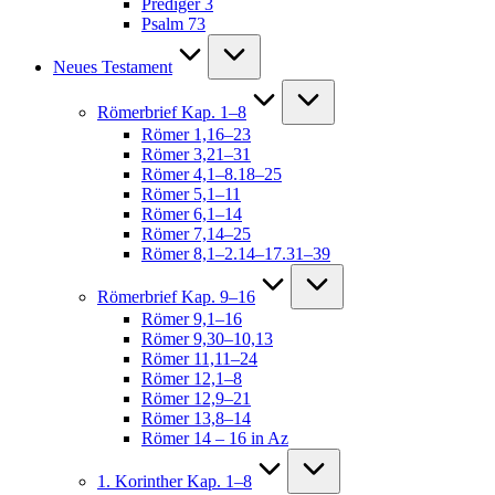
Prediger 3
Psalm 73
Neues Testament
Römerbrief Kap. 1–8
Römer 1,16–23
Römer 3,21–31
Römer 4,1–8.18–25
Römer 5,1–11
Römer 6,1–14
Römer 7,14–25
Römer 8,1–2.14–17.31–39
Römerbrief Kap. 9–16
Römer 9,1–16
Römer 9,30–10,13
Römer 11,11–24
Römer 12,1–8
Römer 12,9–21
Römer 13,8–14
Römer 14 – 16 in Az
1. Korinther Kap. 1–8