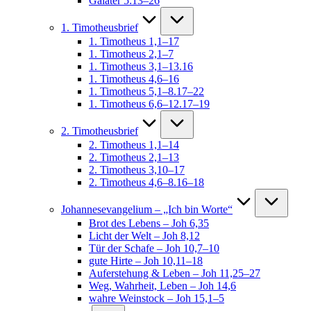
Galater 5:13–26
1. Timotheusbrief
1. Timotheus 1,1–17
1. Timotheus 2,1–7
1. Timotheus 3,1–13.16
1. Timotheus 4,6–16
1. Timotheus 5,1–8.17–22
1. Timotheus 6,6–12.17–19
2. Timotheusbrief
2. Timotheus 1,1–14
2. Timotheus 2,1–13
2. Timotheus 3,10–17
2. Timotheus 4,6–8.16–18
Johannesevangelium – „Ich bin Worte“
Brot des Lebens – Joh 6,35
Licht der Welt – Joh 8,12
Tür der Schafe – Joh 10,7–10
gute Hirte – Joh 10,11–18
Auferstehung & Leben – Joh 11,25–27
Weg, Wahrheit, Leben – Joh 14,6
wahre Weinstock – Joh 15,1–5