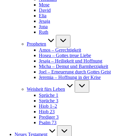
Mose
David
Elia
Jesaja
Jona
Ruth
Propheten
Amos – Gerechtigkeit
Hosea – Gottes treue Liebe
Jesaja – Heiligkeit und Hoffnung
Micha – Demut und Barmherzigkeit
Joel – Erneuerung durch Gottes Geist
Jeremia – Hoffnung in der Krise
Weisheit fürs Leben
Sprüche 1
Sprüche 3
Hiob 1–2
Hiob 23
Prediger 3
Psalm 73
Neues Testament