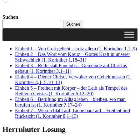
geladen …
Suchen
Suchen
Einheit 1 – Von Gott geliebt – trotz allem (1. Korinther 1,1–9)
Einheit 2 – Das Wort vom Kreuz – Gottes Kraft in unserer
Schwachheit (1. Korinther 1,18–31)
Einheit 3 – Reife statt Fanclubs – Gemeinde auf Christus
gebaut (1. Korinther 3,1–11)
Einheit 4 – Diener Christi, Verwalter von Geheimnissen (1.
Korinther 4,1–5.10–13)
Einheit 5 – Freiheit mit Körper – der Leib als Tempel des
Heiligen Geistes (1. Korinther 6,12–20)
Einheit 6 – Berufung im Alltag leben – bleiben, wo man
berufen ist (1. Korinther 7,17–24)
Einheit 7 – Wissen bläht auf, Liebe baut auf – Freiheit und
Rücksicht (1. Korinther 8,1–13)
Herrnhuter Losung