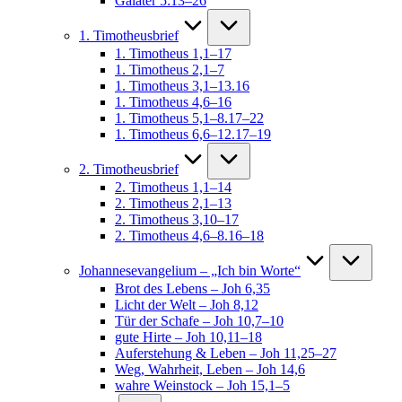
Galater 5:13–26
1. Timotheusbrief
1. Timotheus 1,1–17
1. Timotheus 2,1–7
1. Timotheus 3,1–13.16
1. Timotheus 4,6–16
1. Timotheus 5,1–8.17–22
1. Timotheus 6,6–12.17–19
2. Timotheusbrief
2. Timotheus 1,1–14
2. Timotheus 2,1–13
2. Timotheus 3,10–17
2. Timotheus 4,6–8.16–18
Johannesevangelium – „Ich bin Worte“
Brot des Lebens – Joh 6,35
Licht der Welt – Joh 8,12
Tür der Schafe – Joh 10,7–10
gute Hirte – Joh 10,11–18
Auferstehung & Leben – Joh 11,25–27
Weg, Wahrheit, Leben – Joh 14,6
wahre Weinstock – Joh 15,1–5