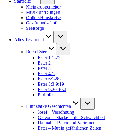
Startseite
Kleingruppenleiter
Musik und Singen
Online-Hauskreise
Gastfreundschaft
Seelsorge
Altes Testament
Buch Ester
Ester 1:1-22
Ester 2
Ester 3
Ester 4-5
Ester 6:1-8:2
Ester 8:3-9:19
Ester 9:20-10:3
Purimfest
Fünf starke Geschichten
Josef – Versöhnung
Gideon – Stärke in der Schwachheit
Hannah – Beten und Vertrauen
Ester – Mut in gefährlichen Zeiten