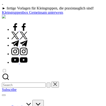
Skip
-
to
► fertige Vorlagen für Kleingruppen, die praxistauglich sind!
content
Kleingruppenbox Gemeinsam unterwegs
Gemeinsam
glauben,
wachsen,
facebook.com
leben
twitter.com
t.me
instagram.com
youtube.com
Search
for:
Subscribe