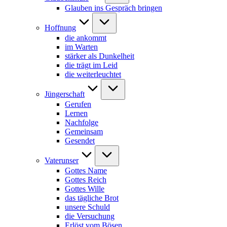
Glauben ins Gespräch bringen
Hoffnung
die ankommt
im Warten
stärker als Dunkelheit
die trägt im Leid
die weiterleuchtet
Jüngerschaft
Gerufen
Lernen
Nachfolge
Gemeinsam
Gesendet
Vaterunser
Gottes Name
Gottes Reich
Gottes Wille
das tägliche Brot
unsere Schuld
die Versuchung
Erlöst vom Bösen