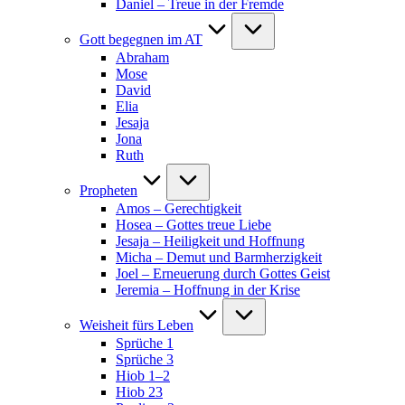
Daniel – Treue in der Fremde
Gott begegnen im AT
Abraham
Mose
David
Elia
Jesaja
Jona
Ruth
Propheten
Amos – Gerechtigkeit
Hosea – Gottes treue Liebe
Jesaja – Heiligkeit und Hoffnung
Micha – Demut und Barmherzigkeit
Joel – Erneuerung durch Gottes Geist
Jeremia – Hoffnung in der Krise
Weisheit fürs Leben
Sprüche 1
Sprüche 3
Hiob 1–2
Hiob 23