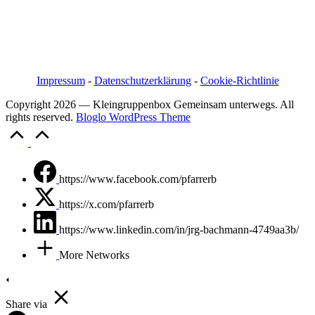
Pfarrer i.R. Jörg Bachmann
Mittelstraße 20a
04617 Kriebitzsch
Mobil 03448/3890595
Email: pfarrerb@pfarrerb.de
Impressum
-
Datenschutzerklärung
-
Cookie-Richtlinie
Copyright 2026 — Kleingruppenbox Gemeinsam unterwegs. All
rights reserved.
Bloglo WordPress Theme
Scroll
to
Top
https://www.facebook.com/pfarrerb
https://x.com/pfarrerb
https://www.linkedin.com/in/jrg-bachmann-4749aa3b/
More Networks
Share via