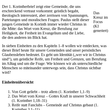
Der 1. Korintherbrief zeigt eine Gemeinde, die uns
erschreckend vertraut vorkommt: geistlich begabt,
Das
theologisch interessiert, aber zerrissen von Spannungen,
Kreuz im
Parteiungen und moralischen Fragen. Paulus stellt dieser
Focus
jungen Gemeinde in Korinth immer wieder Christus in
(KI
die Mitte: das Wort vom Kreuz, die Berufung zur
generiert)
Heiligkeit, die Freiheit im Evangelium und die Liebe,
die den anderen im Blick hat.
In sieben Einheiten zu den Kapiteln 1–8 wollen wir entdecken, was
dieser Brief heute für unsere Gemeinden und unser persönliches
Glaubensleben bedeutet. Es geht um Identität („wer wir in Christus
sind“), um geistliche Reife, um Freiheit und Grenzen, um Berufung
im Alltag und um die Frage: Wie können wir als unterschiedliche
Menschen so miteinander unterwegs sein, dass Christus sichtbar
wird?
Einheitenübersicht
Von Gott geliebt – trotz allem (1. Korinther 1,1–9)
Das Wort vom Kreuz – Gottes Kraft in unserer Schwachheit
(1. Korinther 1,18–31)
Reife statt Fanclubs – Gemeinde auf Christus gebaut (1.
Korinther 3,1–11)