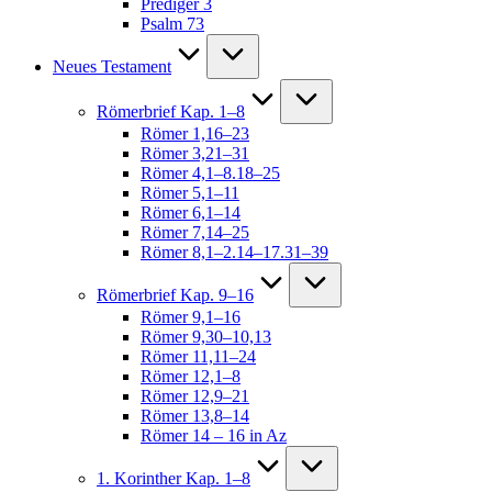
Prediger 3
Psalm 73
Neues Testament
Römerbrief Kap. 1–8
Römer 1,16–23
Römer 3,21–31
Römer 4,1–8.18–25
Römer 5,1–11
Römer 6,1–14
Römer 7,14–25
Römer 8,1–2.14–17.31–39
Römerbrief Kap. 9–16
Römer 9,1–16
Römer 9,30–10,13
Römer 11,11–24
Römer 12,1–8
Römer 12,9–21
Römer 13,8–14
Römer 14 – 16 in Az
1. Korinther Kap. 1–8