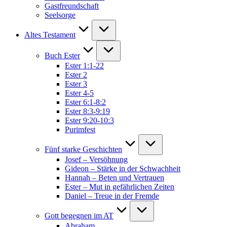
Gastfreundschaft
Seelsorge
Altes Testament
Buch Ester
Ester 1:1-22
Ester 2
Ester 3
Ester 4-5
Ester 6:1-8:2
Ester 8:3-9:19
Ester 9:20-10:3
Purimfest
Fünf starke Geschichten
Josef – Versöhnung
Gideon – Stärke in der Schwachheit
Hannah – Beten und Vertrauen
Ester – Mut in gefährlichen Zeiten
Daniel – Treue in der Fremde
Gott begegnen im AT
Abraham