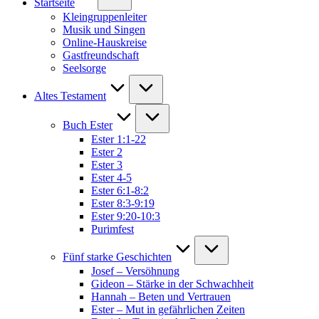
Startseite
Kleingruppenleiter
Musik und Singen
Online-Hauskreise
Gastfreundschaft
Seelsorge
Altes Testament
Buch Ester
Ester 1:1-22
Ester 2
Ester 3
Ester 4-5
Ester 6:1-8:2
Ester 8:3-9:19
Ester 9:20-10:3
Purimfest
Fünf starke Geschichten
Josef – Versöhnung
Gideon – Stärke in der Schwachheit
Hannah – Beten und Vertrauen
Ester – Mut in gefährlichen Zeiten