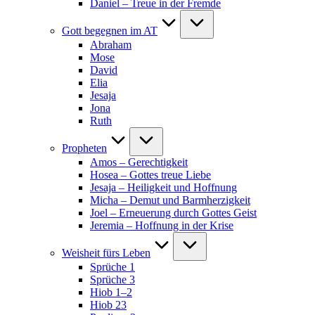
Daniel – Treue in der Fremde
Gott begegnen im AT
Abraham
Mose
David
Elia
Jesaja
Jona
Ruth
Propheten
Amos – Gerechtigkeit
Hosea – Gottes treue Liebe
Jesaja – Heiligkeit und Hoffnung
Micha – Demut und Barmherzigkeit
Joel – Erneuerung durch Gottes Geist
Jeremia – Hoffnung in der Krise
Weisheit fürs Leben
Sprüche 1
Sprüche 3
Hiob 1–2
Hiob 23