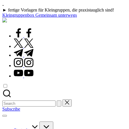
Skip
-
to
► fertige Vorlagen für Kleingruppen, die praxistauglich sind!
content
Kleingruppenbox Gemeinsam unterwegs
Gemeinsam
glauben,
wachsen,
facebook.com
leben
twitter.com
t.me
instagram.com
youtube.com
Search
for:
Subscribe