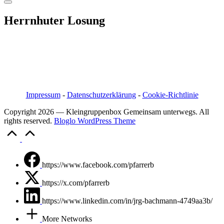
Herrnhuter Losung
Pfarrer i.R. Jörg Bachmann
Mittelstraße 20a
04617 Kriebitzsch
Mobil 03448/3890595
Email: pfarrerb@pfarrerb.de
Impressum
-
Datenschutzerklärung
-
Cookie-Richtlinie
Copyright 2026 — Kleingruppenbox Gemeinsam unterwegs. All
rights reserved.
Bloglo WordPress Theme
Scroll
to
Top
https://www.facebook.com/pfarrerb
https://x.com/pfarrerb
https://www.linkedin.com/in/jrg-bachmann-4749aa3b/
More Networks