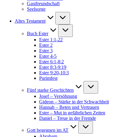
Gastfreundschaft
Seelsorge
Altes Testament
Buch Ester
Ester 1:1-22
Ester 2
Ester 3
Ester 4-5
Ester 6:1-8:2
Ester 8:3-9:19
Ester 9:20-10:3
Purimfest
Fünf starke Geschichten
Josef – Versöhnung
Gideon – Stärke in der Schwachheit
Hannah – Beten und Vertrauen
Ester – Mut in gefährlichen Zeiten
Daniel – Treue in der Fremde
Gott begegnen im AT
Abraham