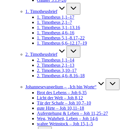
Galater 5:13–26
1. Timotheusbrief
1. Timotheus 1,1–17
1. Timotheus 2,1–7
1. Timotheus 3,1–13.16
1. Timotheus 4,6–16
1. Timotheus 5,1–8.17–22
1. Timotheus 6,6–12.17–19
2. Timotheusbrief
2. Timotheus 1,1–14
2. Timotheus 2,1–13
2. Timotheus 3,10–17
2. Timotheus 4,6–8.16–18
Johannesevangelium – „Ich bin Worte“
Brot des Lebens – Joh 6,35
Licht der Welt – Joh 8,12
Tür der Schafe – Joh 10,7–10
gute Hirte – Joh 10,11–18
Auferstehung & Leben – Joh 11,25–27
Weg, Wahrheit, Leben – Joh 14,6
wahre Weinstock – Joh 15,1–5