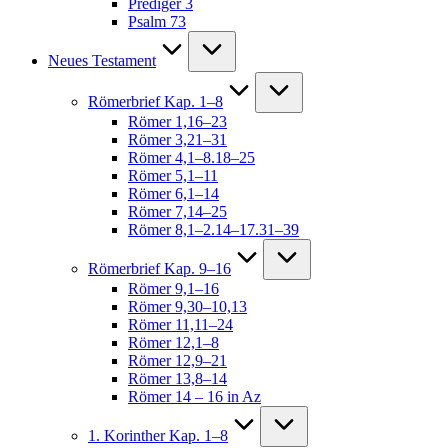
Prediger 3
Psalm 73
Neues Testament
Römerbrief Kap. 1–8
Römer 1,16–23
Römer 3,21–31
Römer 4,1–8.18–25
Römer 5,1–11
Römer 6,1–14
Römer 7,14–25
Römer 8,1–2.14–17.31–39
Römerbrief Kap. 9–16
Römer 9,1–16
Römer 9,30–10,13
Römer 11,11–24
Römer 12,1–8
Römer 12,9–21
Römer 13,8–14
Römer 14 – 16 in Az
1. Korinther Kap. 1–8