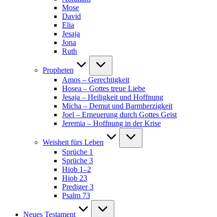
Mose
David
Elia
Jesaja
Jona
Ruth
Propheten
Amos – Gerechtigkeit
Hosea – Gottes treue Liebe
Jesaja – Heiligkeit und Hoffnung
Micha – Demut und Barmherzigkeit
Joel – Erneuerung durch Gottes Geist
Jeremia – Hoffnung in der Krise
Weisheit fürs Leben
Sprüche 1
Sprüche 3
Hiob 1–2
Hiob 23
Prediger 3
Psalm 73
Neues Testament