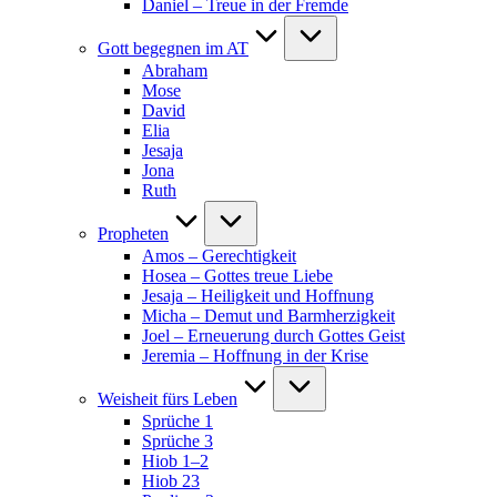
Daniel – Treue in der Fremde
Gott begegnen im AT
Abraham
Mose
David
Elia
Jesaja
Jona
Ruth
Propheten
Amos – Gerechtigkeit
Hosea – Gottes treue Liebe
Jesaja – Heiligkeit und Hoffnung
Micha – Demut und Barmherzigkeit
Joel – Erneuerung durch Gottes Geist
Jeremia – Hoffnung in der Krise
Weisheit fürs Leben
Sprüche 1
Sprüche 3
Hiob 1–2
Hiob 23