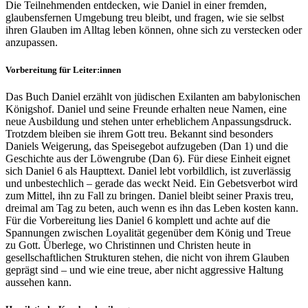
Die Teilnehmenden entdecken, wie Daniel in einer fremden,
glaubensfernen Umgebung treu bleibt, und fragen, wie sie selbst
ihren Glauben im Alltag leben können, ohne sich zu verstecken oder
anzupassen.
Vorbereitung für Leiter:innen
Das Buch Daniel erzählt von jüdischen Exilanten am babylonischen
Königshof. Daniel und seine Freunde erhalten neue Namen, eine
neue Ausbildung und stehen unter erheblichem Anpassungsdruck.
Trotzdem bleiben sie ihrem Gott treu. Bekannt sind besonders
Daniels Weigerung, das Speisegebot aufzugeben (Dan 1) und die
Geschichte aus der Löwengrube (Dan 6). Für diese Einheit eignet
sich Daniel 6 als Haupttext. Daniel lebt vorbildlich, ist zuverlässig
und unbestechlich – gerade das weckt Neid. Ein Gebetsverbot wird
zum Mittel, ihn zu Fall zu bringen. Daniel bleibt seiner Praxis treu,
dreimal am Tag zu beten, auch wenn es ihn das Leben kosten kann.
Für die Vorbereitung lies Daniel 6 komplett und achte auf die
Spannungen zwischen Loyalität gegenüber dem König und Treue
zu Gott. Überlege, wo Christinnen und Christen heute in
gesellschaftlichen Strukturen stehen, die nicht von ihrem Glauben
geprägt sind – und wie eine treue, aber nicht aggressive Haltung
aussehen kann.