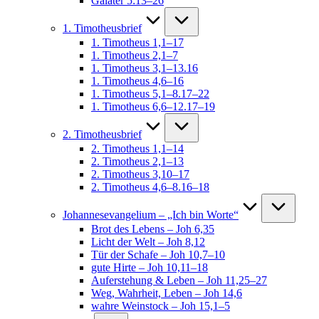
Galater 5:13–26
1. Timotheusbrief
1. Timotheus 1,1–17
1. Timotheus 2,1–7
1. Timotheus 3,1–13.16
1. Timotheus 4,6–16
1. Timotheus 5,1–8.17–22
1. Timotheus 6,6–12.17–19
2. Timotheusbrief
2. Timotheus 1,1–14
2. Timotheus 2,1–13
2. Timotheus 3,10–17
2. Timotheus 4,6–8.16–18
Johannesevangelium – „Ich bin Worte“
Brot des Lebens – Joh 6,35
Licht der Welt – Joh 8,12
Tür der Schafe – Joh 10,7–10
gute Hirte – Joh 10,11–18
Auferstehung & Leben – Joh 11,25–27
Weg, Wahrheit, Leben – Joh 14,6
wahre Weinstock – Joh 15,1–5