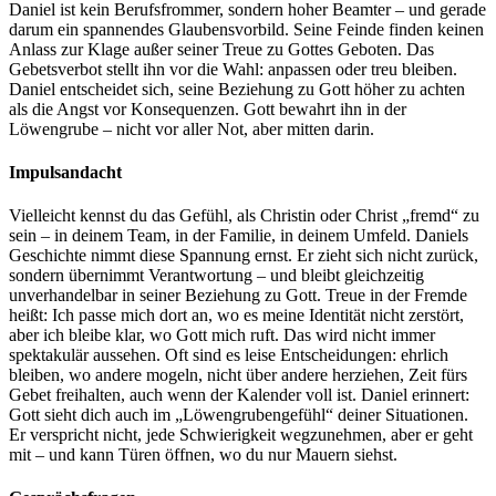
Daniel ist kein Berufsfrommer, sondern hoher Beamter – und gerade
darum ein spannendes Glaubensvorbild. Seine Feinde finden keinen
Anlass zur Klage außer seiner Treue zu Gottes Geboten. Das
Gebetsverbot stellt ihn vor die Wahl: anpassen oder treu bleiben.
Daniel entscheidet sich, seine Beziehung zu Gott höher zu achten
als die Angst vor Konsequenzen. Gott bewahrt ihn in der
Löwengrube – nicht vor aller Not, aber mitten darin.
Impulsandacht
Vielleicht kennst du das Gefühl, als Christin oder Christ „fremd“ zu
sein – in deinem Team, in der Familie, in deinem Umfeld. Daniels
Geschichte nimmt diese Spannung ernst. Er zieht sich nicht zurück,
sondern übernimmt Verantwortung – und bleibt gleichzeitig
unverhandelbar in seiner Beziehung zu Gott. Treue in der Fremde
heißt: Ich passe mich dort an, wo es meine Identität nicht zerstört,
aber ich bleibe klar, wo Gott mich ruft. Das wird nicht immer
spektakulär aussehen. Oft sind es leise Entscheidungen: ehrlich
bleiben, wo andere mogeln, nicht über andere herziehen, Zeit fürs
Gebet freihalten, auch wenn der Kalender voll ist. Daniel erinnert:
Gott sieht dich auch im „Löwengrubengefühl“ deiner Situationen.
Er verspricht nicht, jede Schwierigkeit wegzunehmen, aber er geht
mit – und kann Türen öffnen, wo du nur Mauern siehst.