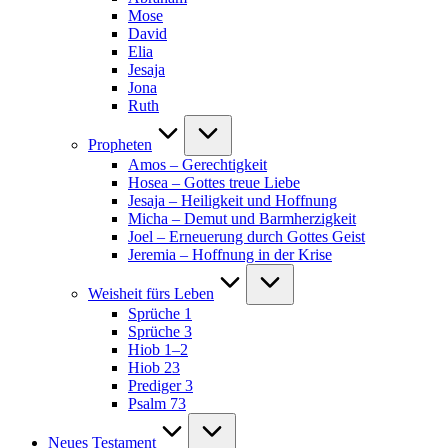
Mose
David
Elia
Jesaja
Jona
Ruth
Propheten
Amos – Gerechtigkeit
Hosea – Gottes treue Liebe
Jesaja – Heiligkeit und Hoffnung
Micha – Demut und Barmherzigkeit
Joel – Erneuerung durch Gottes Geist
Jeremia – Hoffnung in der Krise
Weisheit fürs Leben
Sprüche 1
Sprüche 3
Hiob 1–2
Hiob 23
Prediger 3
Psalm 73
Neues Testament