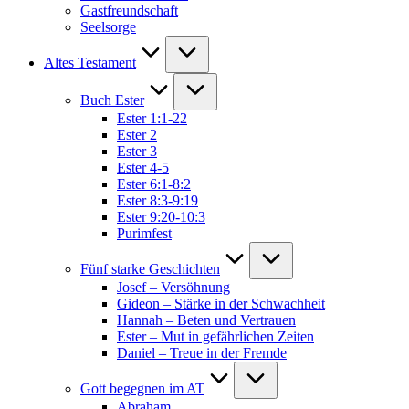
Gastfreundschaft
Seelsorge
Altes Testament
Buch Ester
Ester 1:1-22
Ester 2
Ester 3
Ester 4-5
Ester 6:1-8:2
Ester 8:3-9:19
Ester 9:20-10:3
Purimfest
Fünf starke Geschichten
Josef – Versöhnung
Gideon – Stärke in der Schwachheit
Hannah – Beten und Vertrauen
Ester – Mut in gefährlichen Zeiten
Daniel – Treue in der Fremde
Gott begegnen im AT
Abraham