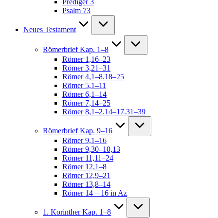
Prediger 3
Psalm 73
Neues Testament
Römerbrief Kap. 1–8
Römer 1,16–23
Römer 3,21–31
Römer 4,1–8.18–25
Römer 5,1–11
Römer 6,1–14
Römer 7,14–25
Römer 8,1–2.14–17.31–39
Römerbrief Kap. 9–16
Römer 9,1–16
Römer 9,30–10,13
Römer 11,11–24
Römer 12,1–8
Römer 12,9–21
Römer 13,8–14
Römer 14 – 16 in Az
1. Korinther Kap. 1–8