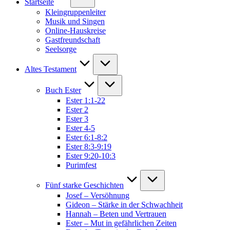
Startseite
Kleingruppenleiter
Musik und Singen
Online-Hauskreise
Gastfreundschaft
Seelsorge
Altes Testament
Buch Ester
Ester 1:1-22
Ester 2
Ester 3
Ester 4-5
Ester 6:1-8:2
Ester 8:3-9:19
Ester 9:20-10:3
Purimfest
Fünf starke Geschichten
Josef – Versöhnung
Gideon – Stärke in der Schwachheit
Hannah – Beten und Vertrauen
Ester – Mut in gefährlichen Zeiten