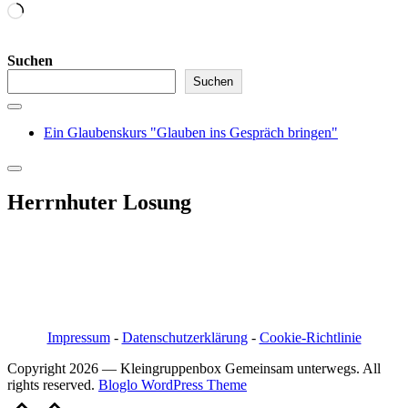
Wird
geladen …
Suchen
Suchen
Ein Glaubenskurs "Glauben ins Gespräch bringen"
Herrnhuter Losung
Pfarrer i.R. Jörg Bachmann
Mittelstraße 20a
04617 Kriebitzsch
Mobil 03448/3890595
Email: pfarrerb@pfarrerb.de
Impressum
-
Datenschutzerklärung
-
Cookie-Richtlinie
Copyright 2026 — Kleingruppenbox Gemeinsam unterwegs. All
rights reserved.
Bloglo WordPress Theme
Scroll