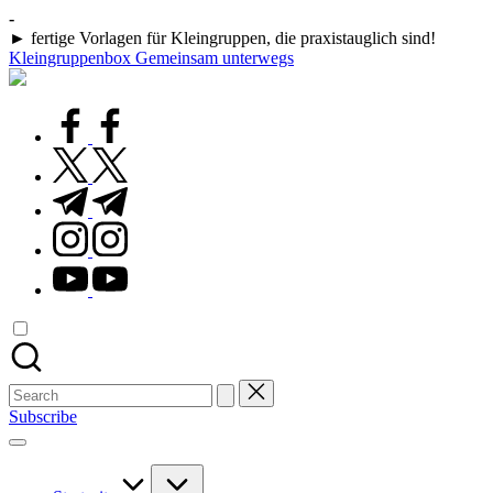
Skip
-
to
► fertige Vorlagen für Kleingruppen, die praxistauglich sind!
content
Kleingruppenbox Gemeinsam unterwegs
Gemeinsam
glauben,
wachsen,
facebook.com
leben
twitter.com
t.me
instagram.com
youtube.com
Search
for:
Subscribe