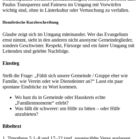
Paulus Transparenz und Fairness im Umgang mit Vorwürfen
wichtig sind, ohne in Lästerkultur oder Vertuschung zu verfallen.
Homiletische Kurzbeschreibung
Glaube zeigt sich im Umgang miteinander. Wer das Evangelium
ernst nimmt, sieht in den anderen nicht anonyme Gemeindeglieder,
sondern Geschwister. Respekt, Fürsorge und ein fairer Umgang mit
Leitenden sind gelebte Nachfolge.
Einstieg
Stellt die Frage: „Fühlt sich unsere Gemeinde / Gruppe eher wie
Familie, wie Verein oder wie Dienstleister an?“ Lasst ein paar
spontane Eindrücke zu Wort kommen.
Wo hast du in Gemeinde oder Hauskreis echte
„Familienmomente“ erlebt?
Was fällt dir schwerer: um Hilfe zu bitten – oder Hilfe
anzubieten?
Bibeltext
1. Timotheus 5,1–8 und 17–22 (ggf. ausgewählte Verse auslassen