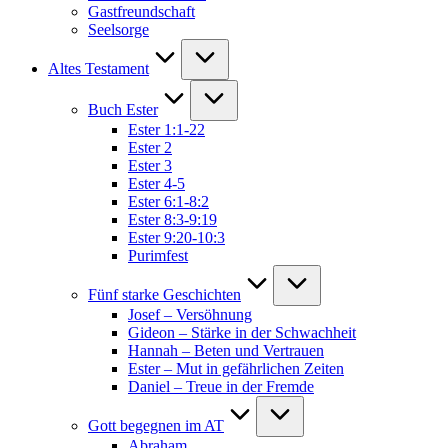
Gastfreundschaft
Seelsorge
Altes Testament
Buch Ester
Ester 1:1-22
Ester 2
Ester 3
Ester 4-5
Ester 6:1-8:2
Ester 8:3-9:19
Ester 9:20-10:3
Purimfest
Fünf starke Geschichten
Josef – Versöhnung
Gideon – Stärke in der Schwachheit
Hannah – Beten und Vertrauen
Ester – Mut in gefährlichen Zeiten
Daniel – Treue in der Fremde
Gott begegnen im AT
Abraham