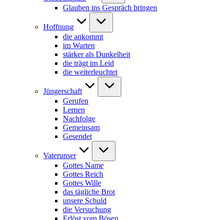
Glauben ins Gespräch bringen
Hoffnung
die ankommt
im Warten
stärker als Dunkelheit
die trägt im Leid
die weiterleuchtet
Jüngerschaft
Gerufen
Lernen
Nachfolge
Gemeinsam
Gesendet
Vaterunser
Gottes Name
Gottes Reich
Gottes Wille
das tägliche Brot
unsere Schuld
die Versuchung
Erlöst vom Bösen