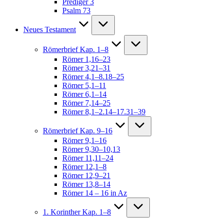
Prediger 3
Psalm 73
Neues Testament
Römerbrief Kap. 1–8
Römer 1,16–23
Römer 3,21–31
Römer 4,1–8.18–25
Römer 5,1–11
Römer 6,1–14
Römer 7,14–25
Römer 8,1–2.14–17.31–39
Römerbrief Kap. 9–16
Römer 9,1–16
Römer 9,30–10,13
Römer 11,11–24
Römer 12,1–8
Römer 12,9–21
Römer 13,8–14
Römer 14 – 16 in Az
1. Korinther Kap. 1–8