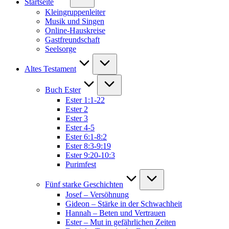
Startseite
Kleingruppenleiter
Musik und Singen
Online-Hauskreise
Gastfreundschaft
Seelsorge
Altes Testament
Buch Ester
Ester 1:1-22
Ester 2
Ester 3
Ester 4-5
Ester 6:1-8:2
Ester 8:3-9:19
Ester 9:20-10:3
Purimfest
Fünf starke Geschichten
Josef – Versöhnung
Gideon – Stärke in der Schwachheit
Hannah – Beten und Vertrauen
Ester – Mut in gefährlichen Zeiten