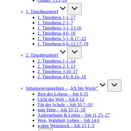
Galater 5:13–26
1. Timotheusbrief
1. Timotheus 1,1–17
1. Timotheus 2,1–7
1. Timotheus 3,1–13.16
1. Timotheus 4,6–16
1. Timotheus 5,1–8.17–22
1. Timotheus 6,6–12.17–19
2. Timotheusbrief
2. Timotheus 1,1–14
2. Timotheus 2,1–13
2. Timotheus 3,10–17
2. Timotheus 4,6–8.16–18
Johannesevangelium – „Ich bin Worte“
Brot des Lebens – Joh 6,35
Licht der Welt – Joh 8,12
Tür der Schafe – Joh 10,7–10
gute Hirte – Joh 10,11–18
Auferstehung & Leben – Joh 11,25–27
Weg, Wahrheit, Leben – Joh 14,6
wahre Weinstock – Joh 15,1–5