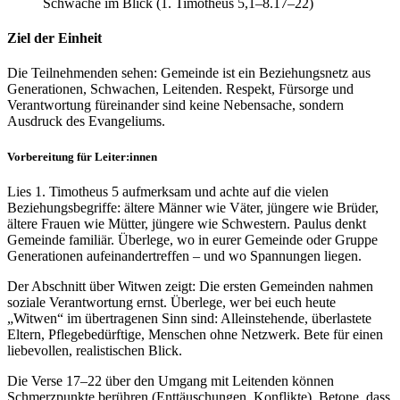
Schwache im Blick (1. Timotheus 5,1–8.17–22)
Ziel der Einheit
Die Teilnehmenden sehen: Gemeinde ist ein Beziehungsnetz aus
Generationen, Schwachen, Leitenden. Respekt, Fürsorge und
Verantwortung füreinander sind keine Nebensache, sondern
Ausdruck des Evangeliums.
Vorbereitung für Leiter:innen
Lies 1. Timotheus 5 aufmerksam und achte auf die vielen
Beziehungsbegriffe: ältere Männer wie Väter, jüngere wie Brüder,
ältere Frauen wie Mütter, jüngere wie Schwestern. Paulus denkt
Gemeinde familiär. Überlege, wo in eurer Gemeinde oder Gruppe
Generationen aufeinandertreffen – und wo Spannungen liegen.
Der Abschnitt über Witwen zeigt: Die ersten Gemeinden nahmen
soziale Verantwortung ernst. Überlege, wer bei euch heute
„Witwen“ im übertragenen Sinn sind: Alleinstehende, überlastete
Eltern, Pflegebedürftige, Menschen ohne Netzwerk. Bete für einen
liebevollen, realistischen Blick.
Die Verse 17–22 über den Umgang mit Leitenden können
Schmerzpunkte berühren (Enttäuschungen, Konflikte). Betone, dass