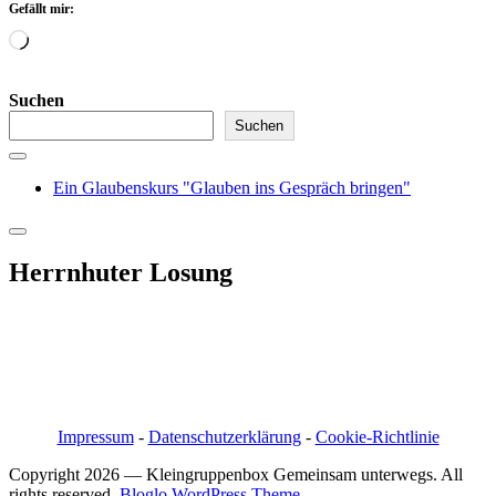
Gefällt mir:
Wird
geladen …
Suchen
Suchen
Ein Glaubenskurs "Glauben ins Gespräch bringen"
Herrnhuter Losung
Pfarrer i.R. Jörg Bachmann
Mittelstraße 20a
04617 Kriebitzsch
Mobil 03448/3890595
Email: pfarrerb@pfarrerb.de
Impressum
-
Datenschutzerklärung
-
Cookie-Richtlinie
Copyright 2026 — Kleingruppenbox Gemeinsam unterwegs. All
rights reserved.
Bloglo WordPress Theme