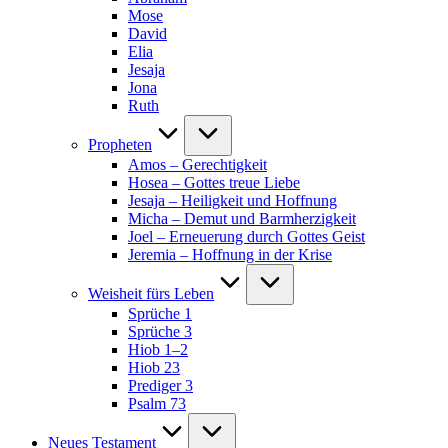
Mose
David
Elia
Jesaja
Jona
Ruth
Propheten
Amos – Gerechtigkeit
Hosea – Gottes treue Liebe
Jesaja – Heiligkeit und Hoffnung
Micha – Demut und Barmherzigkeit
Joel – Erneuerung durch Gottes Geist
Jeremia – Hoffnung in der Krise
Weisheit fürs Leben
Sprüche 1
Sprüche 3
Hiob 1–2
Hiob 23
Prediger 3
Psalm 73
Neues Testament