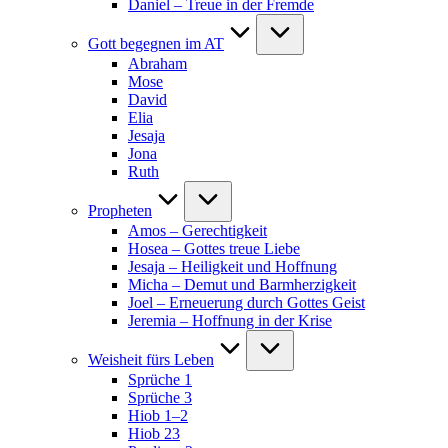
Daniel – Treue in der Fremde
Gott begegnen im AT
Abraham
Mose
David
Elia
Jesaja
Jona
Ruth
Propheten
Amos – Gerechtigkeit
Hosea – Gottes treue Liebe
Jesaja – Heiligkeit und Hoffnung
Micha – Demut und Barmherzigkeit
Joel – Erneuerung durch Gottes Geist
Jeremia – Hoffnung in der Krise
Weisheit fürs Leben
Sprüche 1
Sprüche 3
Hiob 1–2
Hiob 23