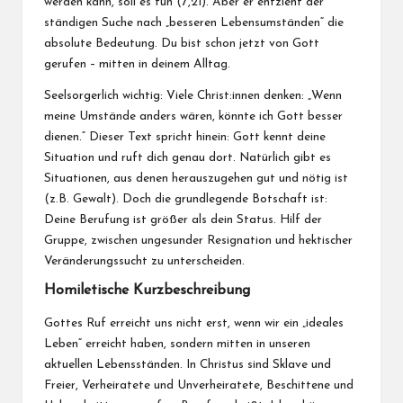
werden kann, soll es tun (7,21). Aber er entzieht der
ständigen Suche nach „besseren Lebensumständen“ die
absolute Bedeutung. Du bist schon jetzt von Gott
gerufen – mitten in deinem Alltag.
Seelsorgerlich wichtig: Viele Christ:innen denken: „Wenn
meine Umstände anders wären, könnte ich Gott besser
dienen.“ Dieser Text spricht hinein: Gott kennt deine
Situation und ruft dich genau dort. Natürlich gibt es
Situationen, aus denen herauszugehen gut und nötig ist
(z.B. Gewalt). Doch die grundlegende Botschaft ist:
Deine Berufung ist größer als dein Status. Hilf der
Gruppe, zwischen ungesunder Resignation und hektischer
Veränderungssucht zu unterscheiden.
Homiletische Kurzbeschreibung
Gottes Ruf erreicht uns nicht erst, wenn wir ein „ideales
Leben“ erreicht haben, sondern mitten in unseren
aktuellen Lebensständen. In Christus sind Sklave und
Freier, Verheiratete und Unverheiratete, Beschittene und