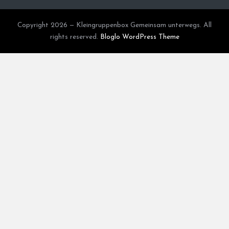
Copyright 2026 — Kleingruppenbox Gemeinsam unterwegs. All
rights reserved.
Bloglo WordPress Theme
https://www.facebook.com/pfarrerb
https://x.com/pfarrerb
https://www.linkedin.com/in/jrg-bachmann-4749aa3b/
More Networks
Share via
Facebook
X (Twitter)
LinkedIn