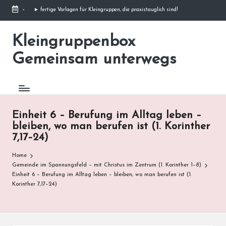
-
► fertige Vorlagen für Kleingruppen, die praxistauglich sind!
Skip
to
Kleingruppenbox
Gemeinsam
content
glauben,
Gemeinsam unterwegs
wachsen,
leben
Einheit 6 – Berufung im Alltag leben –
bleiben, wo man berufen ist (1. Korinther
7,17–24)
Home
Gemeinde im Spannungsfeld – mit Christus im Zentrum (1. Korinther 1–8)
Einheit 6 – Berufung im Alltag leben – bleiben, wo man berufen ist (1.
Korinther 7,17–24)