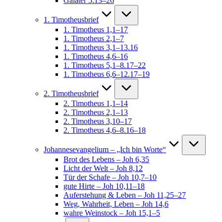
Galater 5:13–26
1. Timotheusbrief
1. Timotheus 1,1–17
1. Timotheus 2,1–7
1. Timotheus 3,1–13.16
1. Timotheus 4,6–16
1. Timotheus 5,1–8.17–22
1. Timotheus 6,6–12.17–19
2. Timotheusbrief
2. Timotheus 1,1–14
2. Timotheus 2,1–13
2. Timotheus 3,10–17
2. Timotheus 4,6–8.16–18
Johannesevangelium – „Ich bin Worte“
Brot des Lebens – Joh 6,35
Licht der Welt – Joh 8,12
Tür der Schafe – Joh 10,7–10
gute Hirte – Joh 10,11–18
Auferstehung & Leben – Joh 11,25–27
Weg, Wahrheit, Leben – Joh 14,6
wahre Weinstock – Joh 15,1–5