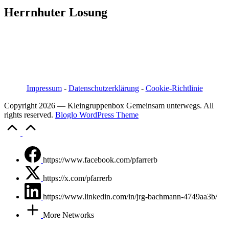
Herrnhuter Losung
Pfarrer i.R. Jörg Bachmann
Mittelstraße 20a
04617 Kriebitzsch
Mobil 03448/3890595
Email: pfarrerb@pfarrerb.de
Impressum
-
Datenschutzerklärung
-
Cookie-Richtlinie
Copyright 2026 — Kleingruppenbox Gemeinsam unterwegs. All
rights reserved.
Bloglo WordPress Theme
Scroll
to
Top
https://www.facebook.com/pfarrerb
https://x.com/pfarrerb
https://www.linkedin.com/in/jrg-bachmann-4749aa3b/
More Networks