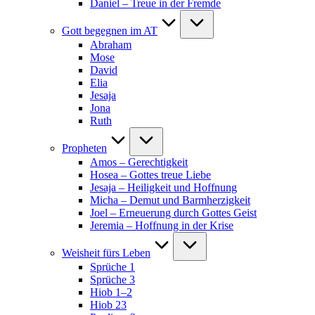
Daniel – Treue in der Fremde
Gott begegnen im AT
Abraham
Mose
David
Elia
Jesaja
Jona
Ruth
Propheten
Amos – Gerechtigkeit
Hosea – Gottes treue Liebe
Jesaja – Heiligkeit und Hoffnung
Micha – Demut und Barmherzigkeit
Joel – Erneuerung durch Gottes Geist
Jeremia – Hoffnung in der Krise
Weisheit fürs Leben
Sprüche 1
Sprüche 3
Hiob 1–2
Hiob 23