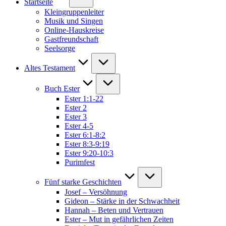
Startseite
Kleingruppenleiter
Musik und Singen
Online-Hauskreise
Gastfreundschaft
Seelsorge
Altes Testament
Buch Ester
Ester 1:1-22
Ester 2
Ester 3
Ester 4-5
Ester 6:1-8:2
Ester 8:3-9:19
Ester 9:20-10:3
Purimfest
Fünf starke Geschichten
Josef – Versöhnung
Gideon – Stärke in der Schwachheit
Hannah – Beten und Vertrauen
Ester – Mut in gefährlichen Zeiten