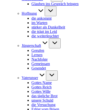
Glauben ins Gespräch bringen
Hoffnung
die ankommt
im Warten
stärker als Dunkelheit
die trägt im Leid
die weiterleuchtet
Jüngerschaft
Gerufen
Lernen
Nachfolge
Gemeinsam
Gesendet
Vaterunser
Gottes Name
Gottes Reich
Gottes Wille
das tägliche Brot
unsere Schuld
die Versuchung
Erlöst vom Bösen