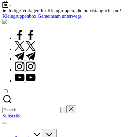
Skip
-
to
► fertige Vorlagen für Kleingruppen, die praxistauglich sind!
content
Kleingruppenbox Gemeinsam unterwegs
Gemeinsam
glauben,
wachsen,
facebook.com
leben
twitter.com
t.me
instagram.com
youtube.com
Search
for:
Subscribe