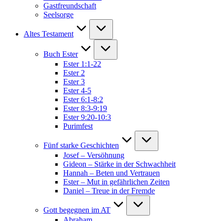
Gastfreundschaft
Seelsorge
Altes Testament
Buch Ester
Ester 1:1-22
Ester 2
Ester 3
Ester 4-5
Ester 6:1-8:2
Ester 8:3-9:19
Ester 9:20-10:3
Purimfest
Fünf starke Geschichten
Josef – Versöhnung
Gideon – Stärke in der Schwachheit
Hannah – Beten und Vertrauen
Ester – Mut in gefährlichen Zeiten
Daniel – Treue in der Fremde
Gott begegnen im AT
Abraham