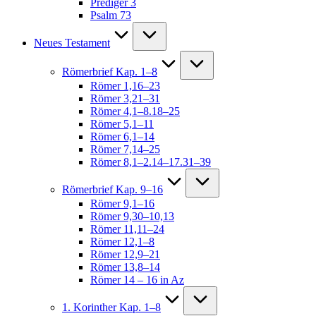
Prediger 3
Psalm 73
Neues Testament
Römerbrief Kap. 1–8
Römer 1,16–23
Römer 3,21–31
Römer 4,1–8.18–25
Römer 5,1–11
Römer 6,1–14
Römer 7,14–25
Römer 8,1–2.14–17.31–39
Römerbrief Kap. 9–16
Römer 9,1–16
Römer 9,30–10,13
Römer 11,11–24
Römer 12,1–8
Römer 12,9–21
Römer 13,8–14
Römer 14 – 16 in Az
1. Korinther Kap. 1–8