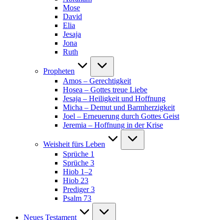
Mose
David
Elia
Jesaja
Jona
Ruth
Propheten
Amos – Gerechtigkeit
Hosea – Gottes treue Liebe
Jesaja – Heiligkeit und Hoffnung
Micha – Demut und Barmherzigkeit
Joel – Erneuerung durch Gottes Geist
Jeremia – Hoffnung in der Krise
Weisheit fürs Leben
Sprüche 1
Sprüche 3
Hiob 1–2
Hiob 23
Prediger 3
Psalm 73
Neues Testament