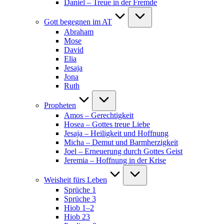
Daniel – Treue in der Fremde
Gott begegnen im AT
Abraham
Mose
David
Elia
Jesaja
Jona
Ruth
Propheten
Amos – Gerechtigkeit
Hosea – Gottes treue Liebe
Jesaja – Heiligkeit und Hoffnung
Micha – Demut und Barmherzigkeit
Joel – Erneuerung durch Gottes Geist
Jeremia – Hoffnung in der Krise
Weisheit fürs Leben
Sprüche 1
Sprüche 3
Hiob 1–2
Hiob 23