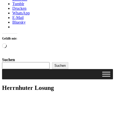
Tumblr
Drucken
WhatsApp
E-Mail
Bluesky
Gefällt mir:
Wird
geladen …
Suchen
Suchen
Herrnhuter Losung
Pfarrer i.R. Jörg Bachmann
Mittelstraße 20a
04617 Kriebitzsch
Mobil 03448/3890595