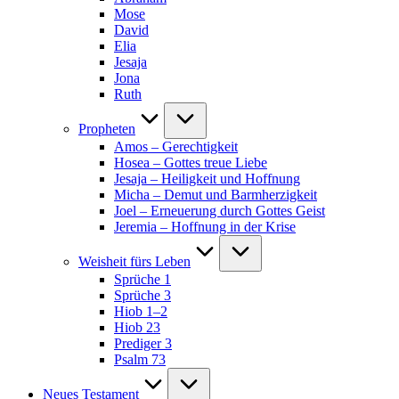
Mose
David
Elia
Jesaja
Jona
Ruth
Propheten
Amos – Gerechtigkeit
Hosea – Gottes treue Liebe
Jesaja – Heiligkeit und Hoffnung
Micha – Demut und Barmherzigkeit
Joel – Erneuerung durch Gottes Geist
Jeremia – Hoffnung in der Krise
Weisheit fürs Leben
Sprüche 1
Sprüche 3
Hiob 1–2
Hiob 23
Prediger 3
Psalm 73
Neues Testament