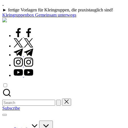
Skip
-
to
► fertige Vorlagen für Kleingruppen, die praxistauglich sind!
content
Kleingruppenbox Gemeinsam unterwegs
Gemeinsam
glauben,
wachsen,
facebook.com
leben
twitter.com
t.me
instagram.com
youtube.com
Search
for:
Subscribe