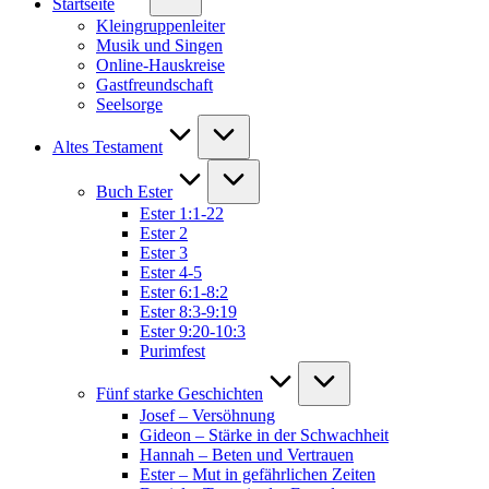
Startseite
Kleingruppenleiter
Musik und Singen
Online-Hauskreise
Gastfreundschaft
Seelsorge
Altes Testament
Buch Ester
Ester 1:1-22
Ester 2
Ester 3
Ester 4-5
Ester 6:1-8:2
Ester 8:3-9:19
Ester 9:20-10:3
Purimfest
Fünf starke Geschichten
Josef – Versöhnung
Gideon – Stärke in der Schwachheit
Hannah – Beten und Vertrauen
Ester – Mut in gefährlichen Zeiten