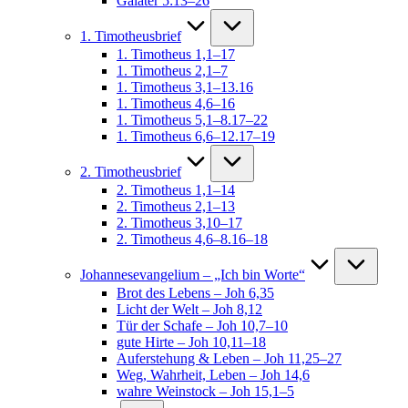
Galater 5:13–26
1. Timotheusbrief
1. Timotheus 1,1–17
1. Timotheus 2,1–7
1. Timotheus 3,1–13.16
1. Timotheus 4,6–16
1. Timotheus 5,1–8.17–22
1. Timotheus 6,6–12.17–19
2. Timotheusbrief
2. Timotheus 1,1–14
2. Timotheus 2,1–13
2. Timotheus 3,10–17
2. Timotheus 4,6–8.16–18
Johannesevangelium – „Ich bin Worte“
Brot des Lebens – Joh 6,35
Licht der Welt – Joh 8,12
Tür der Schafe – Joh 10,7–10
gute Hirte – Joh 10,11–18
Auferstehung & Leben – Joh 11,25–27
Weg, Wahrheit, Leben – Joh 14,6
wahre Weinstock – Joh 15,1–5