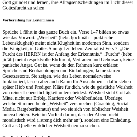
Gott gründet und lernen, ihre Alltagsentscheidungen im Licht dieser
Gottesfurcht zu sehen.
Vorbereitung für Leiter:innen
Sprüche 1 führt in das ganze Buch ein. Verse 1–7 bilden so etwas
wie das Vorwort. „Weisheit“ (hebr. ḥochmāh – praktische
Lebensklugheit) meint nicht Klugheit im modernen Sinn, sondern
die Fähigkeit, in Gottes Sinn gut zu leben. Zentral ist Vers 7: „Die
Furcht des HERRN ist der Anfang der Erkenntnis.“ „Furcht“ (hebr.
jirʾāh) meint respektvolle Ehrfurcht, Vertrauen und Gehorsam, keine
panische Angst. Gut ist, wenn du den Rahmen kurz erklärst:
Sprüche sind Beobachtungen und Einladungen, keine starren
Gesetzestexte. Sie zeigen, wie das Leben normalerweise
funktioniert, lassen aber auch Raum für Ausnahmen – dafür stehen
später Hiob und Prediger. Kläre für dich, wie du geistliche Weisheit
von reiner Lebenstüchtigkeit unterscheidest: Weisheit sieht Gott als
Mitte, nicht nur Erfolg, Karriere oder Wohlbefinden. Überlege,
welche Stimmen heute „Weisheit“ versprechen (Coaching, Social
Media, Ratgeberliteratur) und wo sie sich von biblischer Weisheit
unterscheiden. Bete im Vorfeld darum, dass der Abend nicht
moralistisch wird („streng dich mehr an“), sondern eine Einladung,
Gott als Quelle wirklicher Weisheit neu zu suchen.