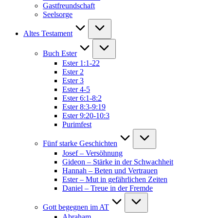
Gastfreundschaft
Seelsorge
Altes Testament
Buch Ester
Ester 1:1-22
Ester 2
Ester 3
Ester 4-5
Ester 6:1-8:2
Ester 8:3-9:19
Ester 9:20-10:3
Purimfest
Fünf starke Geschichten
Josef – Versöhnung
Gideon – Stärke in der Schwachheit
Hannah – Beten und Vertrauen
Ester – Mut in gefährlichen Zeiten
Daniel – Treue in der Fremde
Gott begegnen im AT
Abraham