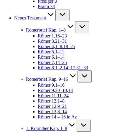
Prediger 3
Psalm 73
Neues Testament
Römerbrief Kap. 1–8
Römer 1,16–23
Römer 3,21–31
Römer 4,1–8.18–25
Römer 5,1–11
Römer 6,1–14
Römer 7,14–25
Römer 8,1–2.14–17.31–39
Römerbrief Kap. 9–16
Römer 9,1–16
Römer 9,30–10,13
Römer 11,11–24
Römer 12,1–8
Römer 12,9–21
Römer 13,8–14
Römer 14 – 16 in Az
1. Korinther Kap. 1–8