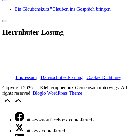
Ein Glaubenskurs "Glauben ins Gespräch bringen"
Herrnhuter Losung
Pfarrer i.R. Jörg Bachmann
Mittelstraße 20a
04617 Kriebitzsch
Mobil 03448/3890595
Email: pfarrerb@pfarrerb.de
Impressum
-
Datenschutzerklärung
-
Cookie-Richtlinie
Copyright 2026 — Kleingruppenbox Gemeinsam unterwegs. All
rights reserved.
Bloglo WordPress Theme
Scroll
to
Top
https://www.facebook.com/pfarrerb
https://x.com/pfarrerb