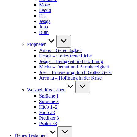
Mose
David
Elia
Jesaja
Jona
Ruth
Propheten
Amos – Gerechtigkeit
Hosea – Gottes treue Liebe
Jesaja – Heiligkeit und Hoffnung
Micha – Demut und Barmherzigkeit
Joel – Erneuerung durch Gottes Geist
Jeremia – Hoffnung in der Krise
Weisheit fürs Leben
Sprüche 1
Sprüche 3
Hiob 1–2
Hiob 23
Prediger 3
Psalm 73
Neues Testament