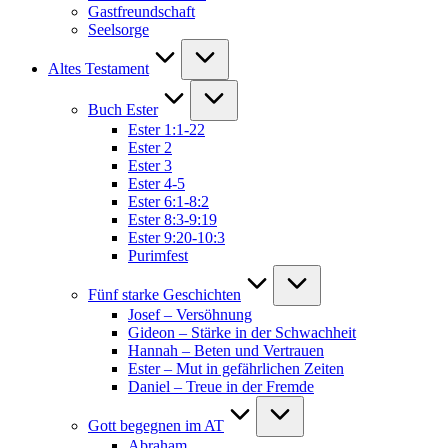
Gastfreundschaft
Seelsorge
Altes Testament
Buch Ester
Ester 1:1-22
Ester 2
Ester 3
Ester 4-5
Ester 6:1-8:2
Ester 8:3-9:19
Ester 9:20-10:3
Purimfest
Fünf starke Geschichten
Josef – Versöhnung
Gideon – Stärke in der Schwachheit
Hannah – Beten und Vertrauen
Ester – Mut in gefährlichen Zeiten
Daniel – Treue in der Fremde
Gott begegnen im AT
Abraham