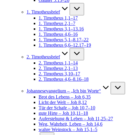
Galater 5:13–26
1. Timotheusbrief
1. Timotheus 1,1–17
1. Timotheus 2,1–7
1. Timotheus 3,1–13.16
1. Timotheus 4,6–16
1. Timotheus 5,1–8.17–22
1. Timotheus 6,6–12.17–19
2. Timotheusbrief
2. Timotheus 1,1–14
2. Timotheus 2,1–13
2. Timotheus 3,10–17
2. Timotheus 4,6–8.16–18
Johannesevangelium – „Ich bin Worte“
Brot des Lebens – Joh 6,35
Licht der Welt – Joh 8,12
Tür der Schafe – Joh 10,7–10
gute Hirte – Joh 10,11–18
Auferstehung & Leben – Joh 11,25–27
Weg, Wahrheit, Leben – Joh 14,6
wahre Weinstock – Joh 15,1–5