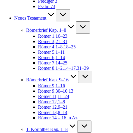
Prediger 3
Psalm 73
Neues Testament
Römerbrief Kap. 1–8
Römer 1,16–23
Römer 3,21–31
Römer 4,1–8.18–25
Römer 5,1–11
Römer 6,1–14
Römer 7,14–25
Römer 8,1–2.14–17.31–39
Römerbrief Kap. 9–16
Römer 9,1–16
Römer 9,30–10,13
Römer 11,11–24
Römer 12,1–8
Römer 12,9–21
Römer 13,8–14
Römer 14 – 16 in Az
1. Korinther Kap. 1–8