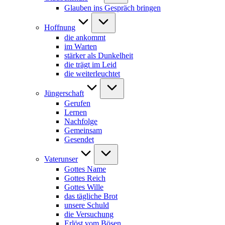
Glauben ins Gespräch bringen
Hoffnung
die ankommt
im Warten
stärker als Dunkelheit
die trägt im Leid
die weiterleuchtet
Jüngerschaft
Gerufen
Lernen
Nachfolge
Gemeinsam
Gesendet
Vaterunser
Gottes Name
Gottes Reich
Gottes Wille
das tägliche Brot
unsere Schuld
die Versuchung
Erlöst vom Bösen