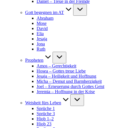
Daniel – Treue in der Fremde
Gott begegnen im AT
Abraham
Mose
David
Elia
Jesaja
Jona
Ruth
Propheten
Amos – Gerechtigkeit
Hosea – Gottes treue Liebe
Jesaja – Heiligkeit und Hoffnung
Micha – Demut und Barmherzigkeit
Joel – Erneuerung durch Gottes Geist
Jeremia – Hoffnung in der Krise
Weisheit fürs Leben
Sprüche 1
Sprüche 3
Hiob 1–2
Hiob 23