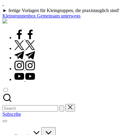
Skip
-
to
► fertige Vorlagen für Kleingruppen, die praxistauglich sind!
content
Kleingruppenbox Gemeinsam unterwegs
Gemeinsam
glauben,
wachsen,
facebook.com
leben
twitter.com
t.me
instagram.com
youtube.com
Search
for:
Subscribe