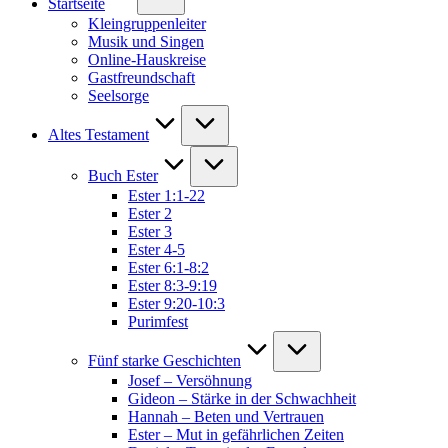
Startseite
Kleingruppenleiter
Musik und Singen
Online-Hauskreise
Gastfreundschaft
Seelsorge
Altes Testament
Buch Ester
Ester 1:1-22
Ester 2
Ester 3
Ester 4-5
Ester 6:1-8:2
Ester 8:3-9:19
Ester 9:20-10:3
Purimfest
Fünf starke Geschichten
Josef – Versöhnung
Gideon – Stärke in der Schwachheit
Hannah – Beten und Vertrauen
Ester – Mut in gefährlichen Zeiten